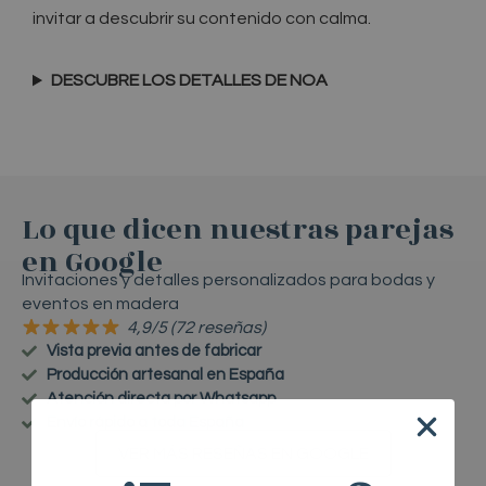
invitar a descubrir su contenido con calma.
DESCUBRE LOS DETALLES DE NOA
Lo que dicen nuestras parejas
en Google
Invitaciones y detalles personalizados para bodas y
eventos en madera
4,9/5 (72 reseñas)
Vista previa antes de fabricar
Producción artesanal en España
Atención directa por Whatsapp
Envío rápido a toda España
VER MÁS RESEÑAS EN GOOGLE