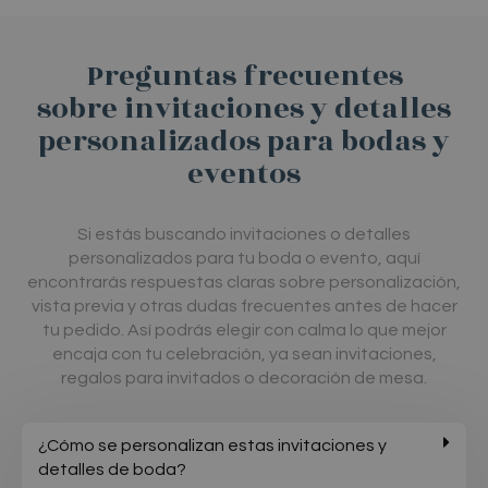
producto
Preguntas frecuentes
sobre invitaciones y detalles
personalizados para bodas y
eventos
Si
estás
buscando
invitaciones
o
detalles
personalizados
para
tu
boda
o
evento,
aquí
encontrarás
respuestas
claras
sobre
personalización,
vista
previa
y
otras
dudas
frecuentes
antes
de
hacer
tu
pedido.
Así
podrás
elegir
con
calma
lo
que
mejor
encaja
con
tu
celebración,
ya
sean
invitaciones,
regalos
para
invitados
o
decoración
de
mesa.
¿Cómo se personalizan estas invitaciones y
detalles de boda?