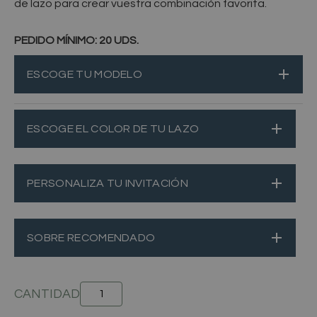
de
lazo
para
crear
vuestra
combinación
favorita.
PEDIDO MÍNIMO: 20 UDS.
INVITACIÓN
NOA
CANTIDAD
ESCOGE EL COLOR DE TU LAZO
PERSONALIZA TU INVITACIÓN
SOBRE RECOMENDADO