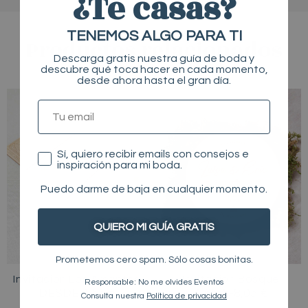
¿Te casas?
TENEMOS ALGO PARA TI
Productos relacionados
Descarga gratis nuestra guía de boda y
descubre qué toca hacer en cada momento,
desde ahora hasta el gran día.
RANGO
Este
Este
TU EMAIL
DE
producto
producto
PRECIOS:
tiene
tiene
DESDE
múltiples
múltiples
Consentimiento
Sí, quiero recibir emails con consejos e
4,65 €
inspiración para mi boda.
HASTA
variantes.
variantes.
8,05 €
Puedo darme de baja en cualquier momento.
Las
Las
opciones
opciones
se
se
QUIERO MI GUÍA GRATIS
pueden
pueden
Varios modelos
Prometemos cero spam. Sólo cosas bonitas.
elegir
elegir
Invitación Los Amantes
Invitación Bosque
en
en
Responsable: No me olvides Eventos
DESDE 4,55 €
4,65
€
-
8,05
€
Consulta nuestra
Política de privacidad
la
la