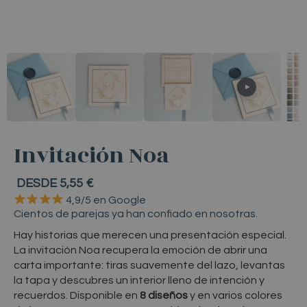
Invitación Noa
DESDE 5,55 €
4,9/5
en
Google
Cientos
de
parejas
ya
han
confiado
en
nosotras.
Invitación de boda Noa con lazo grabada e
Hay
historias
que
merecen
una
presentación
especial.
La
invitación
Noa
recupera
la
emoción
de
abrir
una
carta
importante:
tiras
suavemente
del
lazo,
levantas
la
tapa
y
descubres
un
interior
lleno
de
intención
y
recuerdos.
Disponible
en
8
diseños
y
en
varios
colores