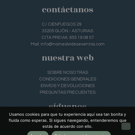
contáctanos
C/ CIENFUEGOS 29
33205 GIJÓN - ASTURIAS
CITA PREVIA: 655 19 08 57
Mail: info@nomeolvideseventos.com
nuestra web
SOBRE NOSOTRAS
CONDICIONES GENERALES
ENVÍOS Y DEVOLUCIONES
PREGUNTAS FRECUENTES
síguenos
Usamos cookies para que tu experiencia aquí sea tan bonita y
fluida como esperas. Si sigues navegando, entenderemos que
F
I
T
P
estás de acuerdo con ello.
a
n
i
i
c
s
k
n