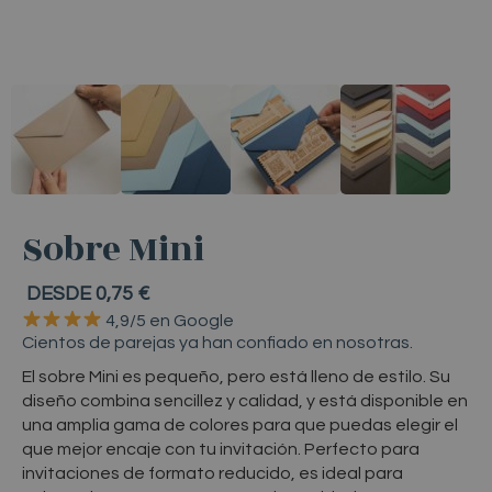
Sobre Mini
DESDE 0,75 €
4,9/5
en
Google
Cientos
de
parejas
ya
han
confiado
en
nosotras.
Sobres pequeños para invitaciones de bod
El sobre Mini es pequeño, pero está lleno de estilo. Su
diseño combina sencillez y calidad, y está disponible en
una amplia gama de colores para que puedas elegir el
que mejor encaje con tu invitación. Perfecto para
invitaciones de formato reducido, es ideal para