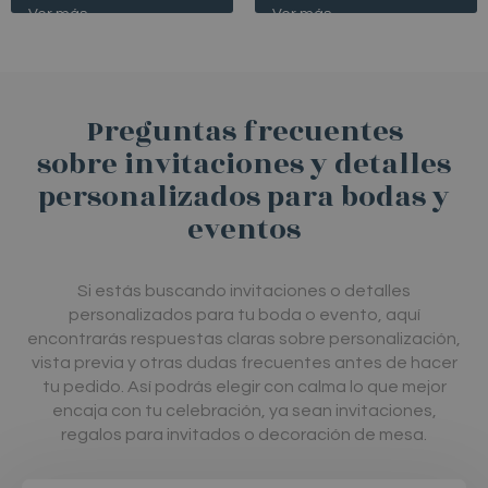
/* */
/* */
Preguntas frecuentes
sobre invitaciones y detalles
personalizados para bodas y
eventos
Si
estás
buscando
invitaciones
o
detalles
personalizados
para
tu
boda
o
evento,
aquí
encontrarás
respuestas
claras
sobre
personalización,
vista
previa
y
otras
dudas
frecuentes
antes
de
hacer
tu
pedido.
Así
podrás
elegir
con
calma
lo
que
mejor
encaja
con
tu
celebración,
ya
sean
invitaciones,
regalos
para
invitados
o
decoración
de
mesa.