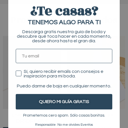
¿Te casas?
Productos relacionados
TENEMOS ALGO PARA TI
Descarga gratis nuestra guía de boda y
descubre qué toca hacer en cada momento,
Este
desde ahora hasta el gran día.
producto
TU EMAIL
tiene
múltiples
variantes.
Consentimiento
Sí, quiero recibir emails con consejos e
inspiración para mi boda.
Las
opciones
Puedo darme de baja en cualquier momento.
se
pueden
QUIERO MI GUÍA GRATIS
elegir
Lacres adhesivos
Funda Vinilo #3
Prometemos cero spam. Sólo cosas bonitas.
en
DESDE 0,95 €
la
Responsable: No me olvides Eventos