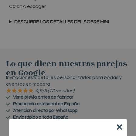
Color: A escoger
DESCUBRE LOS DETALLES
DEL SOBRE MINI
Lo que dicen nuestras parejas
en Google
Invitaciones y detalles personalizados para bodas y
eventos en madera
4,9/5 (72 reseñas)
Vista previa antes de fabricar
Producción artesanal en España
Atención directa por Whatsapp
Envío rápido a toda España
VER MÁS RESEÑAS EN GOOGLE