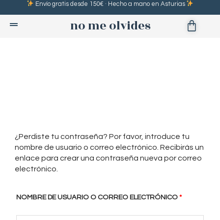
Envío gratis desde 150€ · Hecho a mano en Asturias
Ir
al
no me olvides
Cart
contenido
¿Perdiste tu contraseña? Por favor, introduce tu
OBLIGATO
nombre de usuario o correo electrónico. Recibirás un
enlace para crear una contraseña nueva por correo
electrónico.
NOMBRE DE USUARIO O CORREO ELECTRÓNICO
*