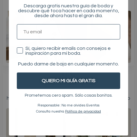
invitación digital de forma personalizada, cuidando
Descarga gratis nuestra guía de boda y
cada detalle para que el resultado sea inolvidable.
descubre qué toca hacer en cada momento,
desde ahora hasta el gran día.
TU EMAIL
Consentimiento
Sí, quiero recibir emails con consejos e
inspiración para mi boda.
Puedo darme de baja en cualquier momento.
03.
Vista previa
QUIERO MI GUÍA GRATIS
Antes de publicarla, os enseñamos una vista previa
para que podáis revisarlo todo con calma. Incluimos
Prometemos cero spam. Sólo cosas bonitas.
hasta 3 revisiones sin coste para que quede tal y como
la imagináis.
Responsable: No me olvides Eventos
Consulta nuestra
Política de privacidad