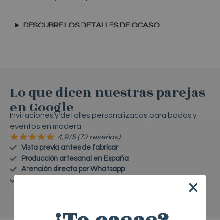
DESCUBRE LOS DETALLES DE OCASO
Lo que dicen nuestras parejas
en Google
Invitaciones y detalles personalizados para bodas y
eventos en madera
4,9/5 (72 reseñas)
Vista previa antes de fabricar
Producción artesanal en España
Atención directa por Whatsapp
Envío rápido a toda España
VER MÁS RESEÑAS EN GOOGLE