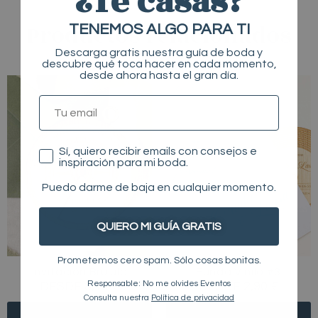
¿Te casas?
Productos relacionados
TENEMOS ALGO PARA TI
Descarga gratis nuestra guía de boda y
descubre qué toca hacer en cada momento,
desde ahora hasta el gran día.
Este
TU EMAIL
producto
tiene
múltiples
Consentimiento
Sí, quiero recibir emails con consejos e
variantes.
inspiración para mi boda.
Las
Puedo darme de baja en cualquier momento.
opciones
se
QUIERO MI GUÍA GRATIS
pueden
elegir
Prometemos cero spam. Sólo cosas bonitas.
Invitación Brújula
Funda Vinilo #3
en
Responsable: No me olvides Eventos
DESDE 8,10 €
DESDE 2,90 €
la
Consulta nuestra
Política de privacidad
página