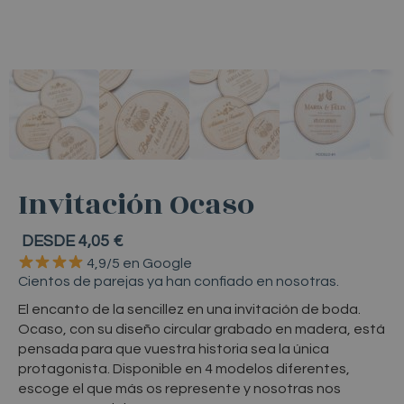
Invitación Ocaso
DESDE 4,05 €
4,9/5
en
Google
Cientos
de
parejas
ya
han
confiado
en
nosotras.
Invitación de boda Ocaso minimalista pers
El encanto de la sencillez en una invitación de boda.
Ocaso, con su diseño circular grabado en madera, está
pensada para que vuestra historia sea la única
protagonista. Disponible en 4 modelos diferentes,
escoge el que más os represente y nosotras nos