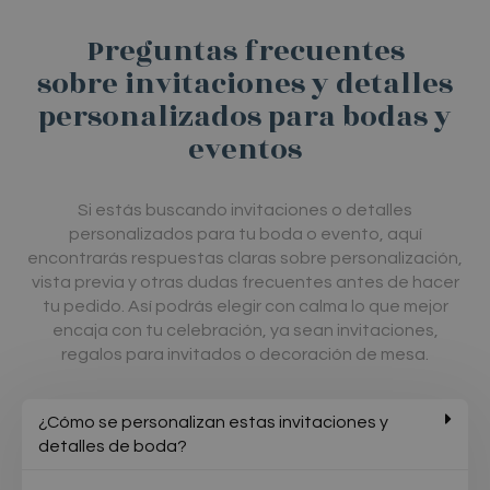
producto
Preguntas frecuentes
sobre invitaciones y detalles
personalizados para bodas y
eventos
Si
estás
buscando
invitaciones
o
detalles
personalizados
para
tu
boda
o
evento,
aquí
encontrarás
respuestas
claras
sobre
personalización,
vista
previa
y
otras
dudas
frecuentes
antes
de
hacer
tu
pedido.
Así
podrás
elegir
con
calma
lo
que
mejor
encaja
con
tu
celebración,
ya
sean
invitaciones,
regalos
para
invitados
o
decoración
de
mesa.
¿Cómo se personalizan estas invitaciones y
detalles de boda?