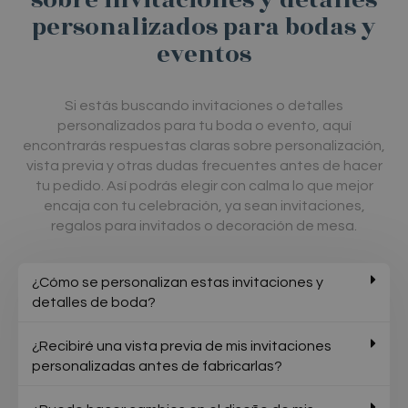
personalizados para bodas y
eventos
Si
estás
buscando
invitaciones
o
detalles
personalizados
para
tu
boda
o
evento,
aquí
encontrarás
respuestas
claras
sobre
personalización,
vista
previa
y
otras
dudas
frecuentes
antes
de
hacer
tu
pedido.
Así
podrás
elegir
con
calma
lo
que
mejor
encaja
con
tu
celebración,
ya
sean
invitaciones,
regalos
para
invitados
o
decoración
de
mesa.
¿Cómo se personalizan estas invitaciones y
detalles de boda?
¿Recibiré una vista previa de mis invitaciones
personalizadas antes de fabricarlas?