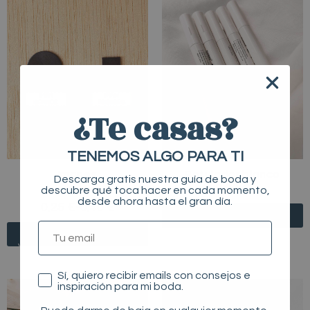
DE
producto
PRECIOS:
tiene
DESDE
múltiples
0,25 €
HASTA
variantes.
0,40 €
Las
opciones
¿Te casas?
se
pueden
TENEMOS ALGO PARA TI
elegir
Imanes
Rotulador blanco
en
Descarga gratis nuestra guía de boda y
3,00
€
descubre qué toca hacer en cada momento,
la
desde ahora hasta el gran día.
0,25
€
-
0,40
€
página
TU EMAIL
de
/* */
producto
Consentimiento
Sí, quiero recibir emails con consejos e
inspiración para mi boda.