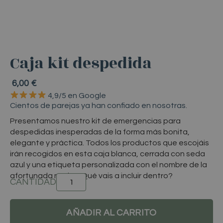
Caja kit despedida
6,00
€
4,9/5
en
Google
Cientos
de
parejas
ya
han
confiado
en
nosotras.
Presentamos nuestro kit de emergencias para
despedidas inesperadas de la forma más bonita,
elegante y práctica. Todos los productos que escojáis
irán recogidos en esta caja blanca, cerrada con seda
azul y una etiqueta personalizada con el nombre de la
afortunada novia. ¿Qué vais a incluir dentro?
CAJA
KIT
DESPEDIDA
AÑADIR AL CARRITO