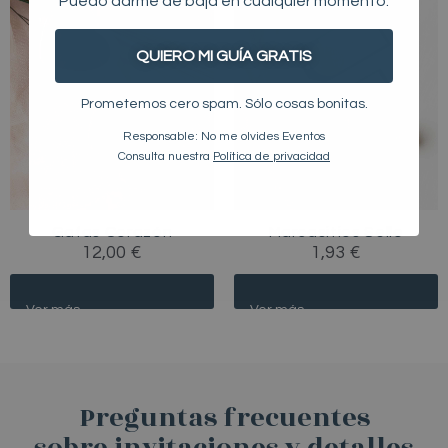
Puedo darme de baja en cualquier momento.
QUIERO MI GUÍA GRATIS
Prometemos cero spam. Sólo cosas bonitas.
Responsable: No me olvides Eventos
Consulta nuestra
Política de privacidad
Gafas Corazón
Marcasitios Sello
12,00
€
1,93
€
/* */
/* */
Preguntas frecuentes
sobre invitaciones y detalles